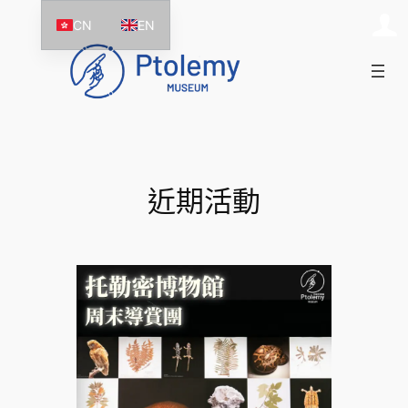
跳
CN
EN
至
主
要
內
容
近期活動