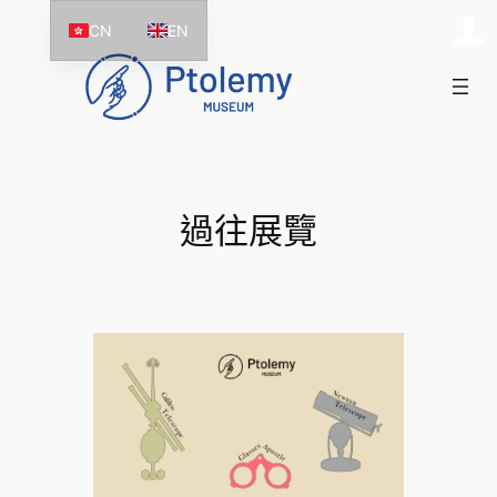
跳
CN
EN
至
主
要
內
容
過往展覽