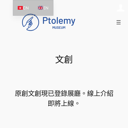
跳
CN
EN
至
主
要
內
容
文創
原創文創現已登錄展廳。線上介紹
即將上線。