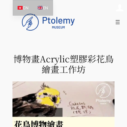
跳
CN
EN
至
主
要
內
容
博物畫Acrylic塑膠彩花鳥
繪畫工作坊