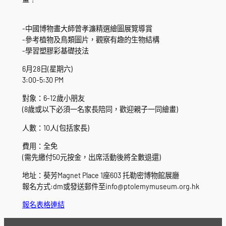
-中國博物畫大師曾孝濂精選繪圖展覽導賞
-參考植物及鳥類圖片，觀察有趣的生物結構
-學習塑膠彩基礎技法
6月28日(星期六)
3:00-5:30 PM
對象：6-12歲小朋友
(8歲或以下必須一名家長陪同，歡迎親子一同繪畫)
人數：10人(包括家長)
費用：全免
(需先繳付50元按金，出席活動後將全數退還)
地址：葵芳Magnet Place 1座603 托勒密博物館展廳
報名方式:dm或發送郵件至info@ptolemymuseum.org.hk
報名表格連結