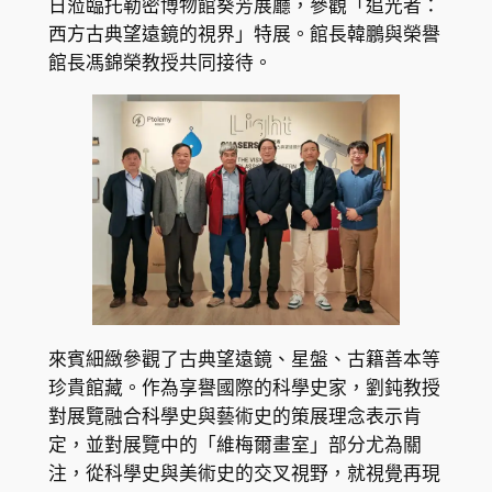
日蒞臨托勒密博物館葵芳展廳，參觀「追光者：
西方古典望遠鏡的視界」特展。館長韓鵬與榮譽
館長馮錦榮教授共同接待。
來賓細緻參觀了古典望遠鏡、星盤、古籍善本等
珍貴館藏。作為享譽國際的科學史家，劉鈍教授
對展覽融合科學史與藝術史的策展理念表示肯
定，並對展覽中的「維梅爾畫室」部分尤為關
注，從科學史與美術史的交叉視野，就視覺再現