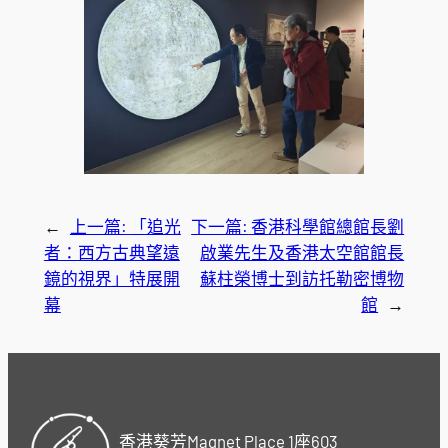
←
上一篇:
「追光
下一篇:
香港科學館總館長劉
者：西方古典望遠
啟業先生及香港太空館館長
鏡的視界」特展開
蘇柱榮博士到訪托勒密博物
幕
館
→
香港葵芳Magnet Place 1座603