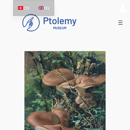
跳
CN
EN
至
主
要
內
容