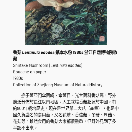
香菇
Lentinula edodes
紙本水粉 1980s 浙江自然博物院收
藏
Shiitake Mushroom (
Lentinula edodes
)
Gouache on paper
1980s
Collection of Zhejiang Museum of Natural History
擔子菌亞門傘菌綱、傘菌目、光茸菌科香菇屬，野外
廣泛分佈於長江以南地區。人工栽培香菇起源於中國，有
約800年栽培歷史，現在是世界第二大菇（產量），也是中
國久負盛名的食用菌，又名花蕈、香信菇、冬菇、厚菇、
花菇等。雖然食用的香菇大家都很熟悉，但野外見到了多
半認不出來。