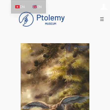
跳
CN
EN
至
主
要
內
容