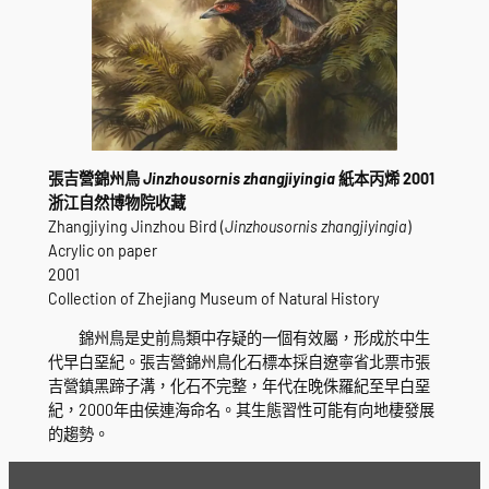
張吉營錦州鳥
Jinzhousornis zhangjiyingia
紙本丙烯 2001
浙江自然博物院收藏
Zhangjiying Jinzhou Bird (
Jinzhousornis zhangjiyingia
)
Acrylic on paper
2001
Collection of Zhejiang Museum of Natural History
錦州鳥是史前鳥類中存疑的一個有效屬，形成於中生
代早白堊紀。張吉營錦州鳥化石標本採自遼寧省北票市張
吉營鎮黑蹄子溝，化石不完整，年代在晚侏羅紀至早白堊
紀，2000年由侯連海命名。其生態習性可能有向地棲發展
的趨勢。