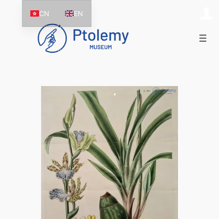
跳
CN
EN
至
主
要
內
容