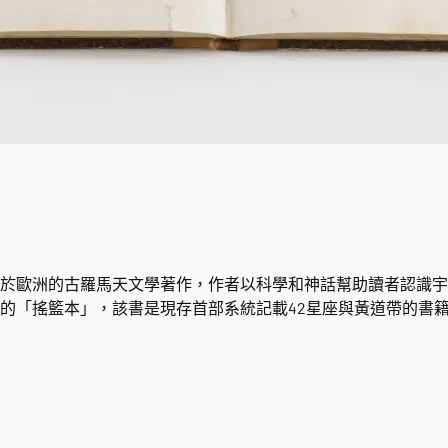
歐洲的古羅馬天文學著作，作者以科學和神話幫助讀者認識宇
的「搖籃本」，該書是現存首部系統記載42星座與黃道帶的書籍