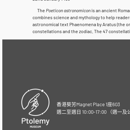
The
Poeticon astronomicon
is an ancient Roma
combines science and mythology to help readers 
astronomical text Phaenomena by Aratus (the origi
constellations and the zodiac. The 47 constellat
香港葵芳Magnet Place 1座603
週二至週日 10:00-17:00 （週