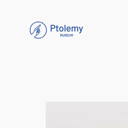
跳
至
主
要
內
容