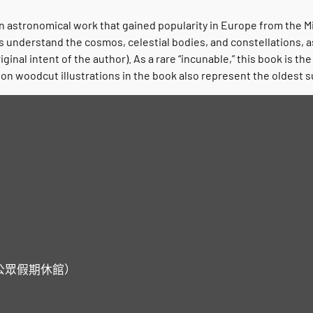
n astronomical work that gained popularity in Europe from the M
understand the cosmos, celestial bodies, and constellations, a
nal intent of the author). As a rare “incunable,” this book is the
ion woodcut illustrations in the book also represent the oldest s
一及公眾假期休館）