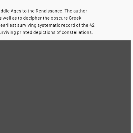
iddle Ages to the Renaissance. The author
s well as to decipher the obscure Greek
 earliest surviving systematic record of the 42
urviving printed depictions of constellations.